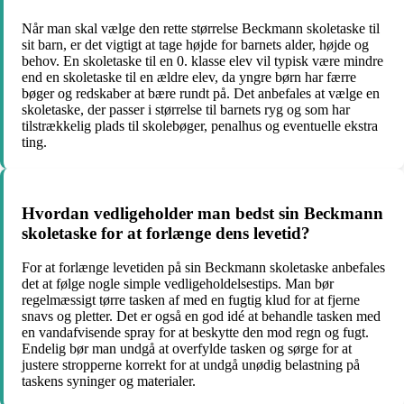
Når man skal vælge den rette størrelse Beckmann skoletaske til
sit barn, er det vigtigt at tage højde for barnets alder, højde og
behov. En skoletaske til en 0. klasse elev vil typisk være mindre
end en skoletaske til en ældre elev, da yngre børn har færre
bøger og redskaber at bære rundt på. Det anbefales at vælge en
skoletaske, der passer i størrelse til barnets ryg og som har
tilstrækkelig plads til skolebøger, penalhus og eventuelle ekstra
ting.
Hvordan vedligeholder man bedst sin Beckmann
skoletaske for at forlænge dens levetid?
For at forlænge levetiden på sin Beckmann skoletaske anbefales
det at følge nogle simple vedligeholdelsestips. Man bør
regelmæssigt tørre tasken af med en fugtig klud for at fjerne
snavs og pletter. Det er også en god idé at behandle tasken med
en vandafvisende spray for at beskytte den mod regn og fugt.
Endelig bør man undgå at overfylde tasken og sørge for at
justere stropperne korrekt for at undgå unødig belastning på
taskens syninger og materialer.