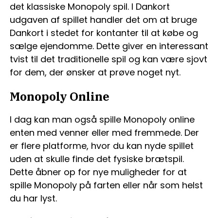
det klassiske Monopoly spil. I Dankort
udgaven af spillet handler det om at bruge
Dankort i stedet for kontanter til at købe og
sælge ejendomme. Dette giver en interessant
tvist til det traditionelle spil og kan være sjovt
for dem, der ønsker at prøve noget nyt.
Monopoly Online
I dag kan man også spille Monopoly online
enten med venner eller med fremmede. Der
er flere platforme, hvor du kan nyde spillet
uden at skulle finde det fysiske brætspil.
Dette åbner op for nye muligheder for at
spille Monopoly på farten eller når som helst
du har lyst.