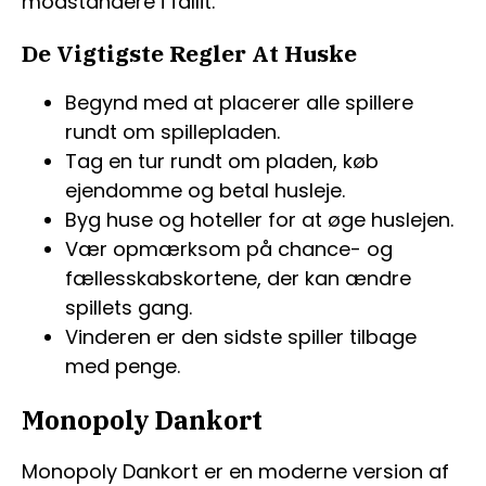
modstandere i fallit.
De Vigtigste Regler At Huske
Begynd med at placerer alle spillere
rundt om spillepladen.
Tag en tur rundt om pladen, køb
ejendomme og betal husleje.
Byg huse og hoteller for at øge huslejen.
Vær opmærksom på chance- og
fællesskabskortene, der kan ændre
spillets gang.
Vinderen er den sidste spiller tilbage
med penge.
Monopoly Dankort
Monopoly Dankort er en moderne version af