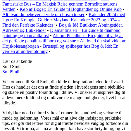
Fantastiske Bus – En Magisk Rejse gennem Børnelitteraturens
Verden
•
Køb af Bøger: En Guide til Boghandler og Online Køb
•
Alt hvad du behøver at vide om Posca tusser
•
Kalender 2024 med
Uger: En Komplet Guide
•
Mayland Kalendere 2023 og 2024 –
Find den Perfekte Kalender!
•
Bog & Idé Butikker: Åbningstider,
Adresser og Lukketider
•
Diamantmaleri – En guide til diamond
painting og diamantkunst
•
Alt om Penalhuse: En guide til valg af
det perfekte penalhus til børn og voksne
•
Alt hvad du skal vide om
Højskolesangbogen
•
Brætspil og spilbøger hos Bog & Idé: En
verden af underholdning
•
Lær os at kende
Smil Smil
SmilSmil
Velkommen til Smil Smil, din kilde til inspiration inden for livsstil.
Hos os handler det om at finde glæden i hverdagens små øjeblikke
og skabe en positiv forandring i dit liv. Vi ønsker at inspirere dig til
at leve mere fuldt ud og omfavne de mange muligheder, livet har at
tilbyde.
Vi dykker ned i en bred vifte af emner, fra sundhed og velvære til
mode og indretning. Vores mål er at give dig indsigt og praktiske
tips, der gør det lettere for dig at træffe bevidste valg og forbedre din
livsstil. Vi tror på, at små ændringer kan have stor betydning, og vi