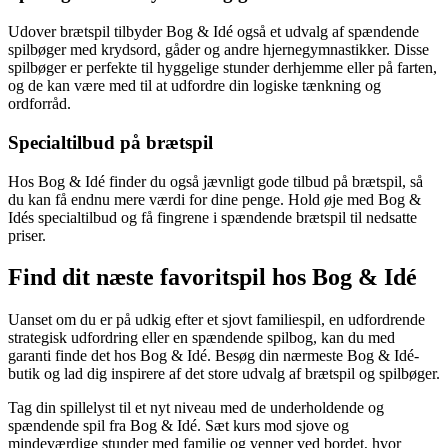
Udover brætspil tilbyder Bog & Idé også et udvalg af spændende
spilbøger med krydsord, gåder og andre hjernegymnastikker. Disse
spilbøger er perfekte til hyggelige stunder derhjemme eller på farten,
og de kan være med til at udfordre din logiske tænkning og
ordforråd.
Specialtilbud på brætspil
Hos Bog & Idé finder du også jævnligt gode tilbud på brætspil, så
du kan få endnu mere værdi for dine penge. Hold øje med Bog &
Idés specialtilbud og få fingrene i spændende brætspil til nedsatte
priser.
Find dit næste favoritspil hos Bog & Idé
Uanset om du er på udkig efter et sjovt familiespil, en udfordrende
strategisk udfordring eller en spændende spilbog, kan du med
garanti finde det hos Bog & Idé. Besøg din nærmeste Bog & Idé-
butik og lad dig inspirere af det store udvalg af brætspil og spilbøger.
Tag din spillelyst til et nyt niveau med de underholdende og
spændende spil fra Bog & Idé. Sæt kurs mod sjove og
mindeværdige stunder med familie og venner ved bordet, hvor