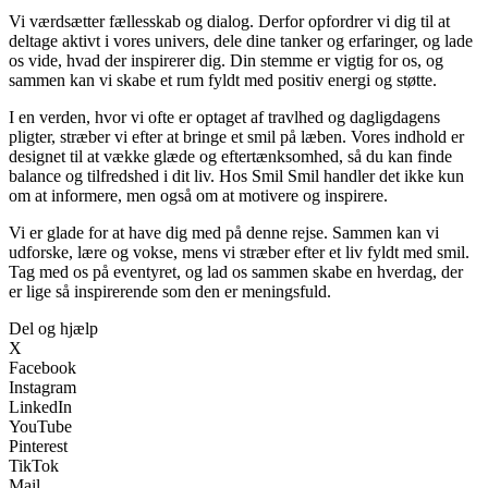
Vi værdsætter fællesskab og dialog. Derfor opfordrer vi dig til at
deltage aktivt i vores univers, dele dine tanker og erfaringer, og lade
os vide, hvad der inspirerer dig. Din stemme er vigtig for os, og
sammen kan vi skabe et rum fyldt med positiv energi og støtte.
I en verden, hvor vi ofte er optaget af travlhed og dagligdagens
pligter, stræber vi efter at bringe et smil på læben. Vores indhold er
designet til at vække glæde og eftertænksomhed, så du kan finde
balance og tilfredshed i dit liv. Hos Smil Smil handler det ikke kun
om at informere, men også om at motivere og inspirere.
Vi er glade for at have dig med på denne rejse. Sammen kan vi
udforske, lære og vokse, mens vi stræber efter et liv fyldt med smil.
Tag med os på eventyret, og lad os sammen skabe en hverdag, der
er lige så inspirerende som den er meningsfuld.
Del og hjælp
X
Facebook
Instagram
LinkedIn
YouTube
Pinterest
TikTok
Mail