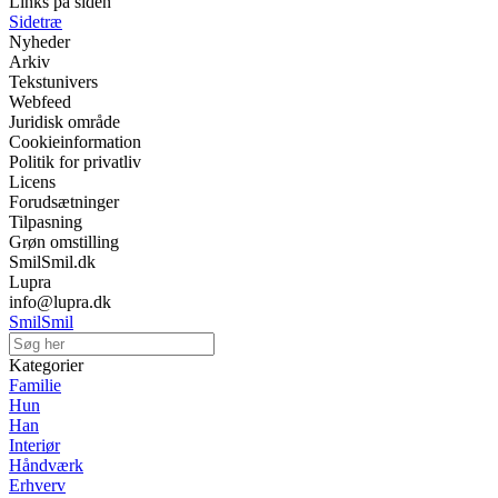
Links på siden
Sidetræ
Nyheder
Arkiv
Tekstunivers
Webfeed
Juridisk område
Cookieinformation
Politik for privatliv
Licens
Forudsætninger
Tilpasning
Grøn omstilling
SmilSmil.dk
Lupra
info@lupra.dk
SmilSmil
Kategorier
Familie
Hun
Han
Interiør
Håndværk
Erhverv