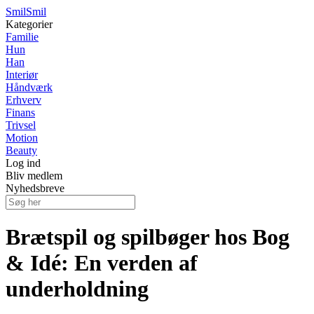
SmilSmil
Kategorier
Familie
Hun
Han
Interiør
Håndværk
Erhverv
Finans
Trivsel
Motion
Beauty
Log ind
Bliv medlem
Nyhedsbreve
Brætspil og spilbøger hos Bog
& Idé: En verden af
underholdning