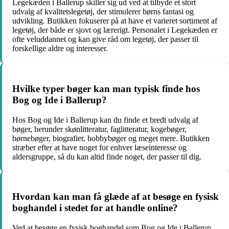
Legekæden i Ballerup skiller sig ud ved at tilbyde et stort
udvalg af kvalitetslegetøj, der stimulerer børns fantasi og
udvikling. Butikken fokuserer på at have et varieret sortiment af
legetøj, der både er sjovt og lærerigt. Personalet i Legekæden er
ofte veluddannet og kan give råd om legetøj, der passer til
forskellige aldre og interesser.
Hvilke typer bøger kan man typisk finde hos
Bog og Ide i Ballerup?
Hos Bog og Ide i Ballerup kan du finde et bredt udvalg af
bøger, herunder skønlitteratur, faglitteratur, kogebøger,
børnebøger, biografier, hobbybøger og meget mere. Butikken
stræber efter at have noget for enhver læseinteresse og
aldersgruppe, så du kan altid finde noget, der passer til dig.
Hvordan kan man få glæde af at besøge en fysisk
boghandel i stedet for at handle online?
Ved at besøge en fysisk boghandel som Bog og Ide i Ballerup