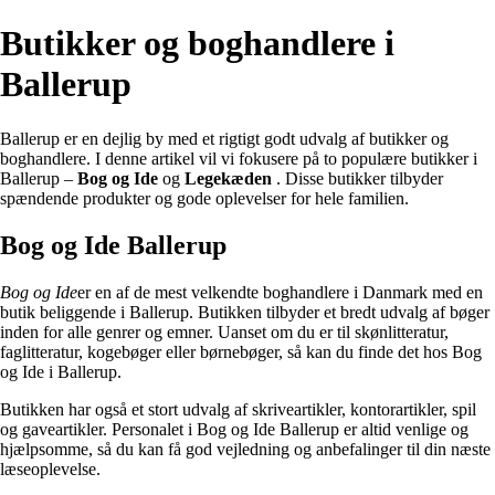
Butikker og boghandlere i
Ballerup
Ballerup er en dejlig by med et rigtigt godt udvalg af butikker og
boghandlere. I denne artikel vil vi fokusere på to populære butikker i
Ballerup –
Bog og Ide
og
Legekæden
. Disse butikker tilbyder
spændende produkter og gode oplevelser for hele familien.
Bog og Ide Ballerup
Bog og Ide
er en af de mest velkendte boghandlere i Danmark med en
butik beliggende i Ballerup. Butikken tilbyder et bredt udvalg af bøger
inden for alle genrer og emner. Uanset om du er til skønlitteratur,
faglitteratur, kogebøger eller børnebøger, så kan du finde det hos Bog
og Ide i Ballerup.
Butikken har også et stort udvalg af skriveartikler, kontorartikler, spil
og gaveartikler. Personalet i Bog og Ide Ballerup er altid venlige og
hjælpsomme, så du kan få god vejledning og anbefalinger til din næste
læseoplevelse.