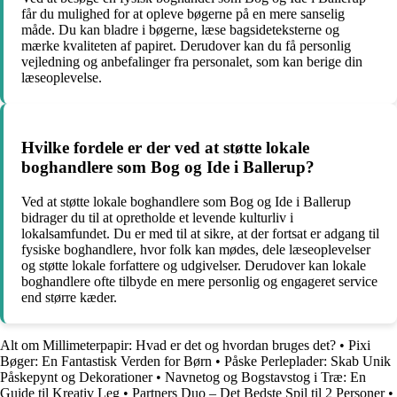
får du mulighed for at opleve bøgerne på en mere sanselig
måde. Du kan bladre i bøgerne, læse bagsideteksterne og
mærke kvaliteten af papiret. Derudover kan du få personlig
vejledning og anbefalinger fra personalet, som kan berige din
læseoplevelse.
Hvilke fordele er der ved at støtte lokale
boghandlere som Bog og Ide i Ballerup?
Ved at støtte lokale boghandlere som Bog og Ide i Ballerup
bidrager du til at opretholde et levende kulturliv i
lokalsamfundet. Du er med til at sikre, at der fortsat er adgang til
fysiske boghandlere, hvor folk kan mødes, dele læseoplevelser
og støtte lokale forfattere og udgivelser. Derudover kan lokale
boghandlere ofte tilbyde en mere personlig og engageret service
end større kæder.
Alt om Millimeterpapir: Hvad er det og hvordan bruges det?
•
Pixi
Bøger: En Fantastisk Verden for Børn
•
Påske Perleplader: Skab Unik
Påskepynt og Dekorationer
•
Navnetog og Bogstavstog i Træ: En
Guide til Kreativ Leg
•
Partners Duo – Det Bedste Spil til 2 Personer
•