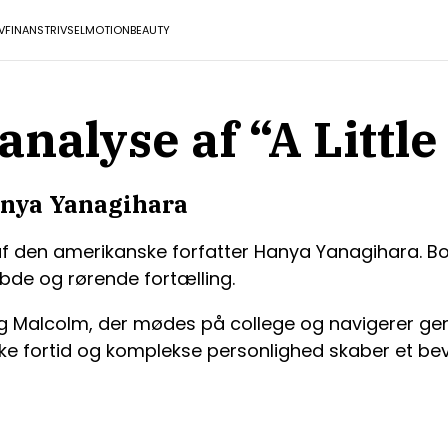
V
FINANS
TRIVSEL
MOTION
BEAUTY
alyse af “A Little 
Hanya Yanagihara
 af den amerikanske forfatter Hanya Yanagihara. Bog
bde og rørende fortælling.
B og Malcolm, der mødes på college og navigerer ge
tiske fortid og komplekse personlighed skaber et b