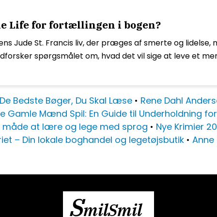
e Life for fortællingen i bogen?
nens Jude St. Francis liv, der præges af smerte og lidelse, 
orsker spørgsmålet om, hvad det vil sige at leve et mening
 De Bedste Bøger, Du Skal Læse
•
Rene Dahl Anderse
e Gamle Mænd Spil: En Guide til Underholdning fo
v måde at lære og lege med sprog
•
Nye Krimier 20
iet – Din lokale boghandel og legetøjsbutik
•
Anne 
S
milSmil