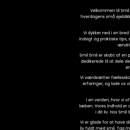
Velkommen til Smil S
hverdagens små øjeblikke 
Vi dykker ned i en bred
indsigt og praktiske tips, 
ændrin
Smil Smil er skabt af en 
dedikerede til at dele de
øn
Vi værdsætter fællesskab 
erfaringer, og lade os 
I en verden, hvor vi o
læben. Vores indhold er 
i dit liv. Hos Sm
Vi er glade for at have 
liv fyldt med smil. Tag 