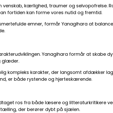
som venskab, kærlighed, traumer og selvopofrelse. 
 fortiden kan forme vores nutid og fremtid.
smertefulde emner, formår Yanagihara at balancer
de.
karakterudviklingen. Yanagihara formår at skabe d
g glæder.
rolig kompleks karakter, der langsomt afdækker l
tand, er både rystende og hjerteskærende.
odtaget ros fra både læsere og litteraturkritikere
ælling, der berører dybt på sjælen.