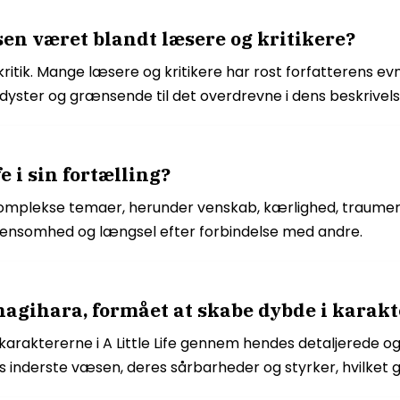
sen været blandt læsere og kritikere?
itik. Mange læsere og kritikere har rost forfatterens evne
dyster og grænsende til det overdrevne i dens beskrivelse
e i sin fortælling?
komplekse temaer, herunder venskab, kærlighed, traumer,
 ensomhed og længsel efter forbindelse med andre.
gihara, formået at skabe dybde i karakter
raktererne i A Little Life gennem hendes detaljerede og 
nes inderste væsen, deres sårbarheder og styrker, hvilk