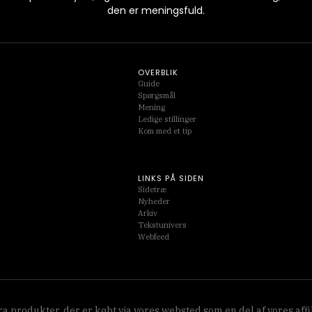
den er meningsfuld.
OVERBLIK
Guide
Spørgsmål
Mening
Ledige stillinger
Kom med et tip
LINKS PÅ SIDEN
Sidetræ
Nyheder
Arkiv
Tekstunivers
Webfeed
 fra produkter, der er købt via vores websted som en del af vores 