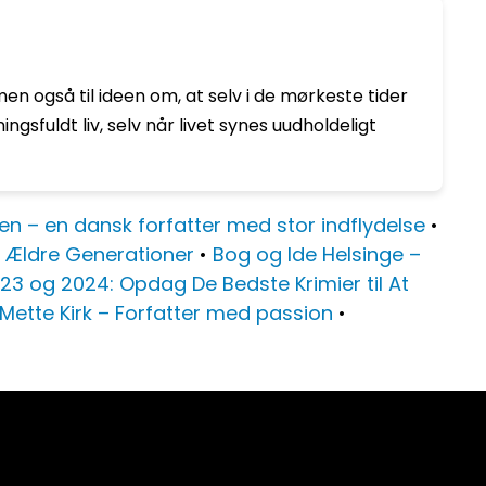
men også til ideen om, at selv i de mørkeste tider
sfuldt liv, selv når livet synes uudholdeligt
n – en dansk forfatter med stor indflydelse
•
r Ældre Generationer
•
Bog og Ide Helsinge –
23 og 2024: Opdag De Bedste Krimier til At
Mette Kirk – Forfatter med passion
•