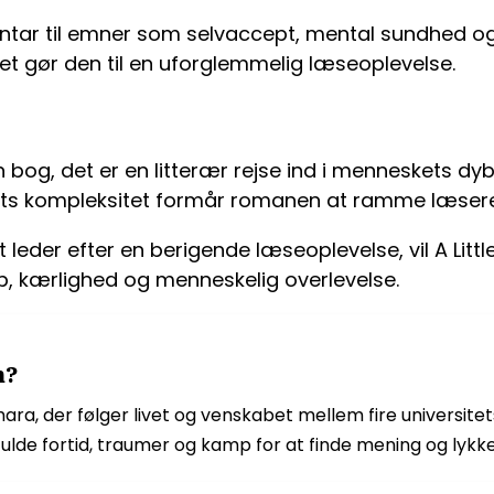
 til emner som selvaccept, mental sundhed og men
et gør den til en uforglemmelig læseoplevelse.
en bog, det er en litterær rejse ind i menneskets dy
ivets kompleksitet formår romanen at ramme læser
 leder efter en berigende læseoplevelse, vil A Little
b, kærlighed og menneskelig overlevelse.
m?
hara, der følger livet og venskabet mellem fire universit
de fortid, traumer og kamp for at finde mening og lykke 