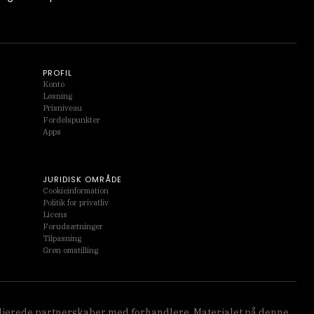
PROFIL
Konto
Løsning
Prisniveau
Fordelspunkter
Apps
JURIDISK OMRÅDE
Cookieinformation
Politik for privatliv
Licens
Forudsætninger
Tilpasning
Grøn omstilling
affilierede partnerskaber med forhandlere. Materialet på denne