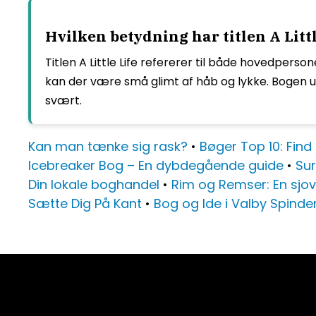
Hvilken betydning har titlen A Littl
Titlen A Little Life refererer til både hovedperso
kan der være små glimt af håb og lykke. Bogen udf
svært.
Kan man tænke sig rask?
•
Bøger Top 10: Find
Icebreaker Bog – En dybdegående guide
•
Sur
Din lokale boghandel
•
Rim og Remser: En sjo
Sætte Dig På Kant
•
Bog og Ide i Valby Spinder