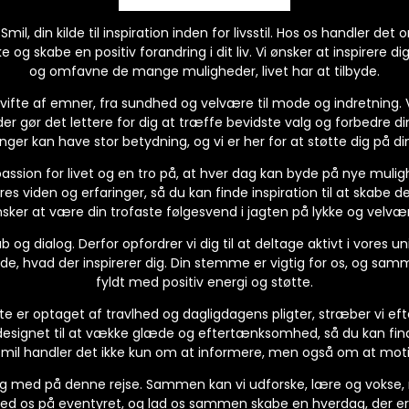
mil, din kilde til inspiration inden for livsstil. Hos os handler det
og skabe en positiv forandring i dit liv. Vi ønsker at inspirere dig
og omfavne de mange muligheder, livet har at tilbyde.
 vifte af emner, fra sundhed og velvære til mode og indretning. 
der gør det lettere for dig at træffe bevidste valg og forbedre din 
ger kan have stor betydning, og vi er her for at støtte dig på din
passion for livet og en tro på, at hver dag kan byde på nye mulig
res viden og erfaringer, så du kan finde inspiration til at skabe 
sker at være din trofaste følgesvend i jagten på lykke og velvæ
og dialog. Derfor opfordrer vi dig til at deltage aktivt i vores un
vide, hvad der inspirerer dig. Din stemme er vigtig for os, og sa
fyldt med positiv energi og støtte.
fte er optaget af travlhed og dagligdagens pligter, stræber vi eft
designet til at vække glæde og eftertænksomhed, så du kan fin
il Smil handler det ikke kun om at informere, men også om at moti
dig med på denne rejse. Sammen kan vi udforske, lære og vokse,
med os på eventyret, og lad os sammen skabe en hverdag, der er