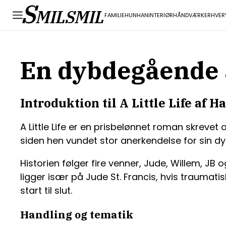
S
MILSMIL
FAMILIE
HUN
HAN
INTERIØR
HÅNDVÆRK
ERHVER
En dybdegående an
Introduktion til A Little Life af 
A Little Life er en prisbelønnet roman skrevet
siden hen vundet stor anerkendelse for sin dy
Historien følger fire venner, Jude, Willem, J
ligger især på Jude St. Francis, hvis trauma
start til slut.
Handling og tematik