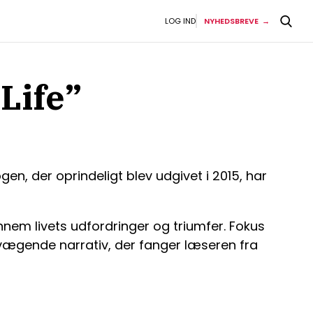
LOG IND
NYHEDSBREVE
Life”
en, der oprindeligt blev udgivet i 2015, har
nnem livets udfordringer og triumfer. Fokus
evægende narrativ, der fanger læseren fra