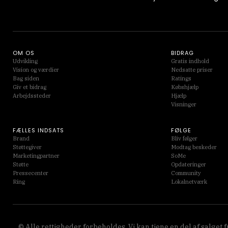
OM OS
BIDRAG
Udvikling
Gratis indhold
Vision og værdier
Nedsatte priser
Bag siden
Ratings
Giv et bidrag
Købshjælp
Arbejdssteder
Hjælp
Visninger
FÆLLES INDSATS
FØLGE
Brand
Bliv følger
Støttegiver
Modtag beskeder
Marketingpartner
SoMe
Støtte
Opdateringer
Pressecenter
Community
Ring
Lokalnetværk
© Alle rettigheder forbeholdes. Vi kan tjene en del af salget