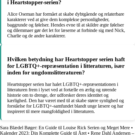
i Heartstopper-serien?
Alice Oseman har formået at skabe dybtgående og relaterbare
karakterer ved at give dem komplekse personligheder,
baggrunde og følelser. Hendes evne til at skildre ægte følelser
og dilemmaer gør det let for læserne at forbinde sig med Nick,
Charlie og de andre karakterer.
Hvilken betydning har Heartstopper serien haft
for LGBTQ+-repræsentation i litteraturen, især
inden for ungdomslitteraturen?
Heartstopper serien har halet LGBTQ+-repræsentationen i
litteraturen frem i lyset ved at fortælle en ærlig og rørende
historie om to drenge, der udforsker deres identitet og
kærlighed. Den har været med til at skabe større synlighed og
forståelse for LGBTQ+-samfundet blandt unge læsere og har
inspireret til mere mangfoldighed i litteraturen.
Sara Blædel Bøger: En Guide til Louise Rick Serien og Meget Mere
•
Kalender 2023: Din Komplette Guide til Året
•
Rene Dahl Andersen –