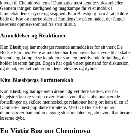
knyttet til Cheminova, en af Danmarks mest kendte virksomheder.
Gennem intriger, kærlighed og magtkampe får vi et indblik i
familiebåndenes styrke og svaghed. Kim Blæsbjerg formår at skildre
både de lyse og mørke sider af familiens liv på en måde, der fanger
læserens opmærksomhed fra start til slut.
Anmeldelser og Reaktioner
Kim Blæsbjerg har modtaget rosende anmeldelser for sit værk De
Bedste Familier. Flere anmeldere har fremhævet hans evne til at skabe
levende og komplekse karakterer samt en medrivende fortælling, der
holder læseren fanget. Bogen har også været genstand for diskussion
og debat, hvilket vidner om dens relevans og dybde.
Kim Blæsbjergs Forfatterskab
Kim Blæsbjerg har igennem årene udgivet flere værker, der har
begejstret læsere verden over. Hans evne til at skabe nuancerede
fortællinger og skildre menneskelige relationer har gjort ham til en af
Danmarks mest populære forfattere. Med De Bedste Familier
demonstrerer han endnu engang sit store talent og sin evne til at berøre
læserne dybt.
En Vigtig Bog om Cheminova