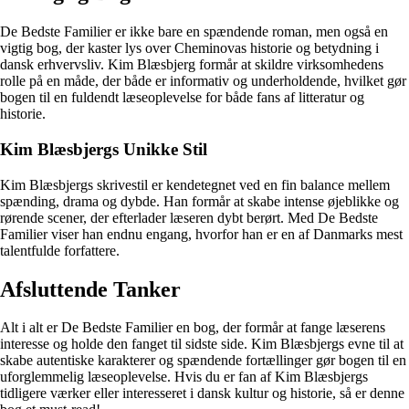
De Bedste Familier er ikke bare en spændende roman, men også en
vigtig bog, der kaster lys over Cheminovas historie og betydning i
dansk erhvervsliv. Kim Blæsbjerg formår at skildre virksomhedens
rolle på en måde, der både er informativ og underholdende, hvilket gør
bogen til en fuldendt læseoplevelse for både fans af litteratur og
historie.
Kim Blæsbjergs Unikke Stil
Kim Blæsbjergs skrivestil er kendetegnet ved en fin balance mellem
spænding, drama og dybde. Han formår at skabe intense øjeblikke og
rørende scener, der efterlader læseren dybt berørt. Med De Bedste
Familier viser han endnu engang, hvorfor han er en af Danmarks mest
talentfulde forfattere.
Afsluttende Tanker
Alt i alt er De Bedste Familier en bog, der formår at fange læserens
interesse og holde den fanget til sidste side. Kim Blæsbjergs evne til at
skabe autentiske karakterer og spændende fortællinger gør bogen til en
uforglemmelig læseoplevelse. Hvis du er fan af Kim Blæsbjergs
tidligere værker eller interesseret i dansk kultur og historie, så er denne