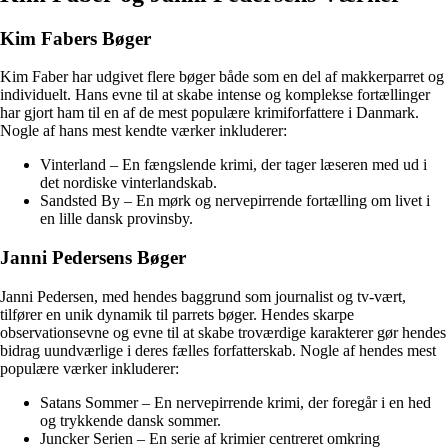
Kim Fabers Bøger
Kim Faber har udgivet flere bøger både som en del af makkerparret og
individuelt. Hans evne til at skabe intense og komplekse fortællinger
har gjort ham til en af de mest populære krimiforfattere i Danmark.
Nogle af hans mest kendte værker inkluderer:
Vinterland – En fængslende krimi, der tager læseren med ud i
det nordiske vinterlandskab.
Sandsted By – En mørk og nervepirrende fortælling om livet i
en lille dansk provinsby.
Janni Pedersens Bøger
Janni Pedersen, med hendes baggrund som journalist og tv-vært,
tilfører en unik dynamik til parrets bøger. Hendes skarpe
observationsevne og evne til at skabe troværdige karakterer gør hendes
bidrag uundværlige i deres fælles forfatterskab. Nogle af hendes mest
populære værker inkluderer:
Satans Sommer – En nervepirrende krimi, der foregår i en hed
og trykkende dansk sommer.
Juncker Serien – En serie af krimier centreret omkring