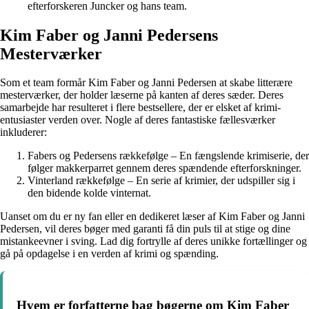
efterforskeren Juncker og hans team.
Kim Faber og Janni Pedersens
Mesterværker
Som et team formår Kim Faber og Janni Pedersen at skabe litterære
mesterværker, der holder læserne på kanten af deres sæder. Deres
samarbejde har resulteret i flere bestsellere, der er elsket af krimi-
entusiaster verden over. Nogle af deres fantastiske fællesværker
inkluderer:
Fabers og Pedersens rækkefølge – En fængslende krimiserie, der
følger makkerparret gennem deres spændende efterforskninger.
Vinterland rækkefølge – En serie af krimier, der udspiller sig i
den bidende kolde vinternat.
Uanset om du er ny fan eller en dedikeret læser af Kim Faber og Janni
Pedersen, vil deres bøger med garanti få din puls til at stige og dine
mistankeevner i sving. Lad dig fortrylle af deres unikke fortællinger og
gå på opdagelse i en verden af krimi og spænding.
Hvem er forfatterne bag bøgerne om Kim Faber