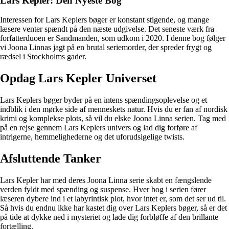
Lars Kepler: Den Nyeste Bog
Interessen for Lars Keplers bøger er konstant stigende, og mange
læsere venter spændt på den næste udgivelse. Det seneste værk fra
forfatterduoen er Sandmanden, som udkom i 2020. I denne bog følger
vi Joona Linnas jagt på en brutal seriemorder, der spreder frygt og
rædsel i Stockholms gader.
Opdag Lars Kepler Universet
Lars Keplers bøger byder på en intens spændingsoplevelse og et
indblik i den mørke side af menneskets natur. Hvis du er fan af nordisk
krimi og komplekse plots, så vil du elske Joona Linna serien. Tag med
på en rejse gennem Lars Keplers univers og lad dig forføre af
intrigerne, hemmelighederne og det uforudsigelige twists.
Afsluttende Tanker
Lars Kepler har med deres Joona Linna serie skabt en fængslende
verden fyldt med spænding og suspense. Hver bog i serien fører
læseren dybere ind i et labyrintisk plot, hvor intet er, som det ser ud til.
Så hvis du endnu ikke har kastet dig over Lars Keplers bøger, så er det
på tide at dykke ned i mysteriet og lade dig forbløffe af den brillante
fortælling.