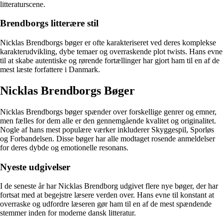
litteraturscene.
Brendborgs litterære stil
Nicklas Brendborgs bøger er ofte karakteriseret ved deres komplekse
karakterudvikling, dybe temaer og overraskende plot twists. Hans evne
til at skabe autentiske og rørende fortællinger har gjort ham til en af de
mest læste forfattere i Danmark.
Nicklas Brendborgs Bøger
Nicklas Brendborgs bøger spænder over forskellige genrer og emner,
men fælles for dem alle er den gennemgående kvalitet og originalitet.
Nogle af hans mest populære værker inkluderer Skyggespil, Sporløs
og Forbandelsen. Disse bøger har alle modtaget rosende anmeldelser
for deres dybde og emotionelle resonans.
Nyeste udgivelser
I de seneste år har Nicklas Brendborg udgivet flere nye bøger, der har
fortsat med at begejstre læsere verden over. Hans evne til konstant at
overraske og udfordre læseren gør ham til en af de mest spændende
stemmer inden for moderne dansk litteratur.