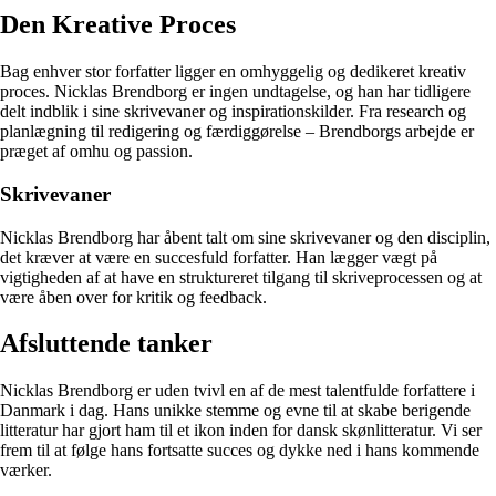
Den Kreative Proces
Bag enhver stor forfatter ligger en omhyggelig og dedikeret kreativ
proces. Nicklas Brendborg er ingen undtagelse, og han har tidligere
delt indblik i sine skrivevaner og inspirationskilder. Fra research og
planlægning til redigering og færdiggørelse – Brendborgs arbejde er
præget af omhu og passion.
Skrivevaner
Nicklas Brendborg har åbent talt om sine skrivevaner og den disciplin,
det kræver at være en succesfuld forfatter. Han lægger vægt på
vigtigheden af at have en struktureret tilgang til skriveprocessen og at
være åben over for kritik og feedback.
Afsluttende tanker
Nicklas Brendborg er uden tvivl en af de mest talentfulde forfattere i
Danmark i dag. Hans unikke stemme og evne til at skabe berigende
litteratur har gjort ham til et ikon inden for dansk skønlitteratur. Vi ser
frem til at følge hans fortsatte succes og dykke ned i hans kommende
værker.