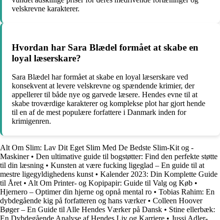
velskrevne karakterer.
Hvordan har Sara Blædel formået at skabe en
loyal læserskare?
Sara Blædel har formået at skabe en loyal læserskare ved
konsekvent at levere velskrevne og spændende krimier, der
appellerer til både nye og garvede læsere. Hendes evne til at
skabe troværdige karakterer og komplekse plot har gjort hende
til en af de mest populære forfattere i Danmark inden for
krimigenren.
Alt Om Slim: Lav Dit Eget Slim Med De Bedste Slim-Kit og -
Maskiner
•
Den ultimative guide til bogstøtter: Find den perfekte støtte
til din læsning
•
Kunsten at være fucking ligeglad – En guide til at
mestre ligegyldighedens kunst
•
Kalender 2023: Din Komplette Guide
til Året
•
Alt Om Printer- og Kopipapir: Guide til Valg og Køb
•
Hjernero – Optimer din hjerne og opnå mental ro
•
Tobias Rahim: En
dybdegående kig på forfatteren og hans værker
•
Colleen Hoover
Bøger – En Guide til Alle Hendes Værker på Dansk
•
Stine ellerbæk:
En Dybdegående Analyse af Hendes Liv og Karriere
•
Jussi Adler-