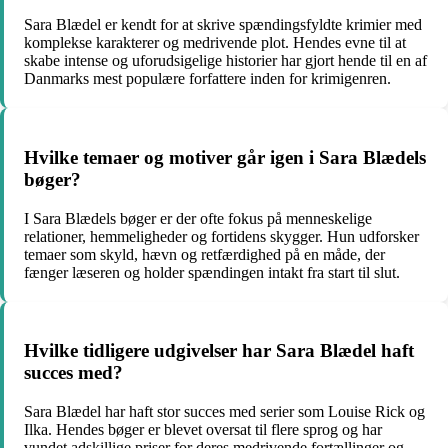
Sara Blædel er kendt for at skrive spændingsfyldte krimier med
komplekse karakterer og medrivende plot. Hendes evne til at
skabe intense og uforudsigelige historier har gjort hende til en af
Danmarks mest populære forfattere inden for krimigenren.
Hvilke temaer og motiver går igen i Sara Blædels
bøger?
I Sara Blædels bøger er der ofte fokus på menneskelige
relationer, hemmeligheder og fortidens skygger. Hun udforsker
temaer som skyld, hævn og retfærdighed på en måde, der
fænger læseren og holder spændingen intakt fra start til slut.
Hvilke tidligere udgivelser har Sara Blædel haft
succes med?
Sara Blædel har haft stor succes med serier som Louise Rick og
Ilka. Hendes bøger er blevet oversat til flere sprog og har
vundet adskillige priser for deres medrivende fortællinger og