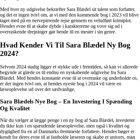
Med hver ny udgivelse bekræfter Sara Blædel sit talent som forfatter,
og det er ingen tvivl om, at vi med den kommende bog i 2023 vil blive
taget med på en nervepirrende rejse gennem en veludført krimiplot.
Hendes evne til at skabe dybde i karaktererne og vove sig ud i
overraskende drejninger gør hende til en mester i sin genre.
Hvad Kender Vi Til Sara Blædel Ny Bog
2024?
Selvom 2024 stadig ligger et stykke ude i fremtiden, så kan vi allerede
begynde at glæde os til endnu en nyskabende udgivelse fra Sara
Blædel. Med hendes konstante evne til at overraske og underholde os,
er der ingen tvivl om, at hendes nyeste bog i 2024 vil være en
læseoplevelse ud over det sædvanlige.
Sara Blædels Nye Bog – En Investering I Spænding
Og Kvalitet
Når du vælger at lægge penge i en ny bog af Sara Blædel, investerer
du ikke kun i en spændende læseoplevelse, men også i kvalitet og
dygtighed fra en af Danmarks fremmeste forfattere. Hendes bøger er
kendt for deres evne til at fastholde læseren og skabe et univers, man