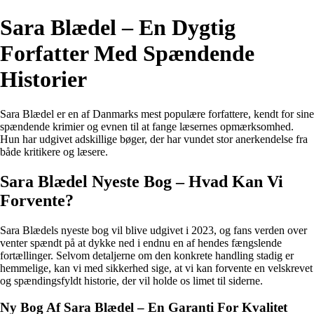
Sara Blædel – En Dygtig
Forfatter Med Spændende
Historier
Sara Blædel er en af Danmarks mest populære forfattere, kendt for sine
spændende krimier og evnen til at fange læsernes opmærksomhed.
Hun har udgivet adskillige bøger, der har vundet stor anerkendelse fra
både kritikere og læsere.
Sara Blædel Nyeste Bog – Hvad Kan Vi
Forvente?
Sara Blædels nyeste bog vil blive udgivet i 2023, og fans verden over
venter spændt på at dykke ned i endnu en af hendes fængslende
fortællinger. Selvom detaljerne om den konkrete handling stadig er
hemmelige, kan vi med sikkerhed sige, at vi kan forvente en velskrevet
og spændingsfyldt historie, der vil holde os limet til siderne.
Ny Bog Af Sara Blædel – En Garanti For Kvalitet