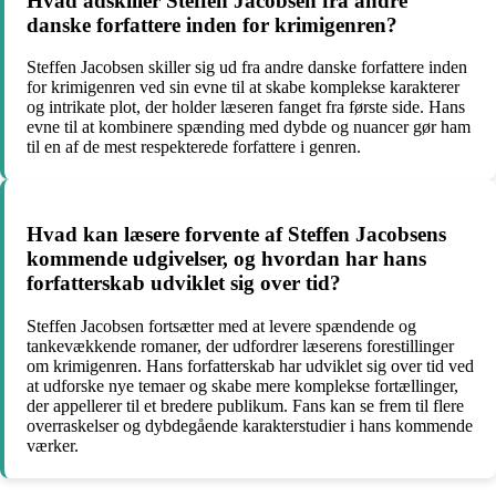
Hvad adskiller Steffen Jacobsen fra andre
danske forfattere inden for krimigenren?
Steffen Jacobsen skiller sig ud fra andre danske forfattere inden
for krimigenren ved sin evne til at skabe komplekse karakterer
og intrikate plot, der holder læseren fanget fra første side. Hans
evne til at kombinere spænding med dybde og nuancer gør ham
til en af de mest respekterede forfattere i genren.
Hvad kan læsere forvente af Steffen Jacobsens
kommende udgivelser, og hvordan har hans
forfatterskab udviklet sig over tid?
Steffen Jacobsen fortsætter med at levere spændende og
tankevækkende romaner, der udfordrer læserens forestillinger
om krimigenren. Hans forfatterskab har udviklet sig over tid ved
at udforske nye temaer og skabe mere komplekse fortællinger,
der appellerer til et bredere publikum. Fans kan se frem til flere
overraskelser og dybdegående karakterstudier i hans kommende
værker.