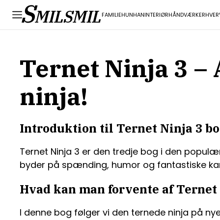
S
MILSMIL
FAMILIE
HUN
HAN
INTERIØR
HÅNDVÆRK
ERHVER
Ternet Ninja 3 – 
ninja!
Introduktion til Ternet Ninja 3 b
Ternet Ninja 3 er den tredje bog i den populæ
byder på spænding, humor og fantastiske kar
Hvad kan man forvente af Ternet 
I denne bog følger vi den ternede ninja på ny