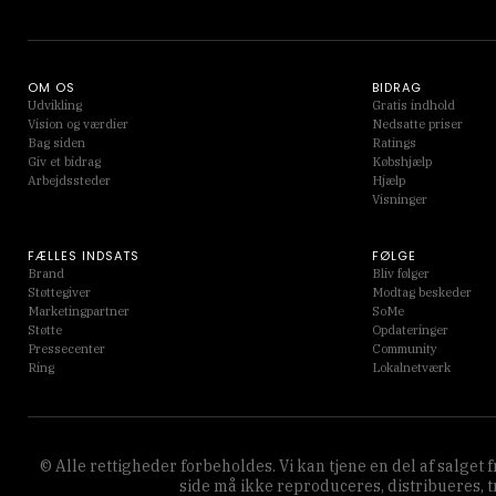
OM OS
BIDRAG
Udvikling
Gratis indhold
Vision og værdier
Nedsatte priser
Bag siden
Ratings
Giv et bidrag
Købshjælp
Arbejdssteder
Hjælp
Visninger
FÆLLES INDSATS
FØLGE
Brand
Bliv følger
Støttegiver
Modtag beskeder
Marketingpartner
SoMe
Støtte
Opdateringer
Pressecenter
Community
Ring
Lokalnetværk
© Alle rettigheder forbeholdes. Vi kan tjene en del af salget
side må ikke reproduceres, distribueres, 