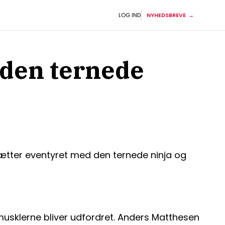
LOG IND
NYHEDSBREVE
m den ternede
sætter eventyret med den ternede ninja og
rmusklerne bliver udfordret. Anders Matthesen