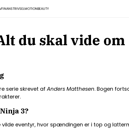
V
FINANS
TRIVSEL
MOTION
BEAUTY
Alt du skal vide o
og
re serie skrevet af
Anders Matthesen
. Bogen fort
akterer.
Ninja 3?
e vilde eventyr, hvor spændingen er i top og latte