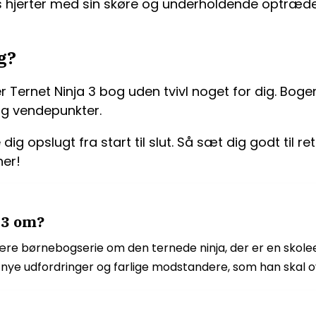
es hjerter med sin skøre og underholdende optræd
g?
r Ternet Ninja 3 bog uden tvivl noget for dig. Boge
og vendepunkter.
 dig opslugt fra start til slut. Så sæt dig godt til 
er!
 3 om?
ære børnebogserie om den ternede ninja, der er en skole
 nye udfordringer og farlige modstandere, som han skal o