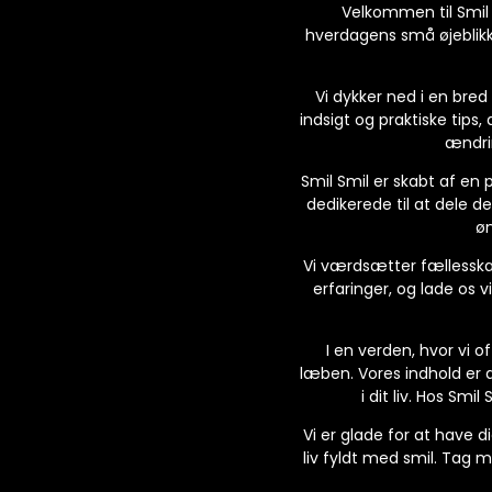
Velkommen til Smil S
hverdagens små øjeblikke 
Vi dykker ned i en bred
indsigt og praktiske tips, 
ændrin
Smil Smil er skabt af en 
dedikerede til at dele de
øn
Vi værdsætter fællesskab 
erfaringer, og lade os 
I en verden, hvor vi o
læben. Vores indhold er 
i dit liv. Hos Sm
Vi er glade for at have 
liv fyldt med smil. Tag 