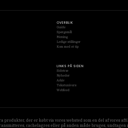
OVERBLIK
Guide
Spørgsmål
Mening
Ledige stillinger
Kom med et tip
LINKS PÅ SIDEN
Sidetræ
Nyheder
Arkiv
Tekstunivers
Webfeed
 fra produkter, der er købt via vores websted som en del af vores 
transmitteres, cachelagres eller på anden måde bruges, undtagen me