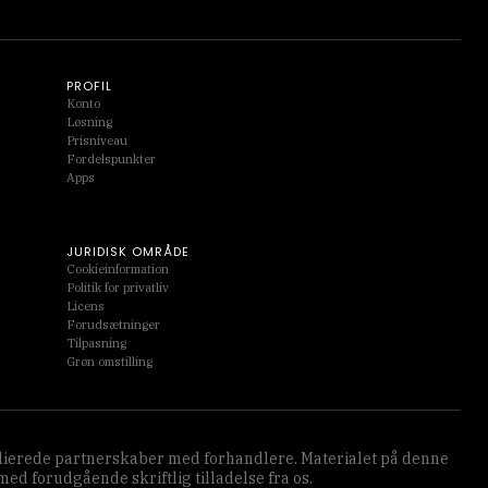
PROFIL
Konto
Løsning
Prisniveau
Fordelspunkter
Apps
JURIDISK OMRÅDE
Cookieinformation
Politik for privatliv
Licens
Forudsætninger
Tilpasning
Grøn omstilling
affilierede partnerskaber med forhandlere. Materialet på denne
d forudgående skriftlig tilladelse fra os.