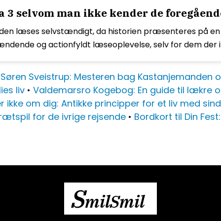
a 3 selvom man ikke kender de foregående
n den læses selvstændigt, da historien præsenteres på en
ndende og actionfyldt læseoplevelse, selv for dem der ik
•
Søren Sveistrup: Mesteren bag Kastanjemanden og
ies liv
•
Valdemarsro Kogebog: En guide til lækre op
r ikke om dig: Antikke principper for et liv med sin
brætspil for de ivrige rejsende
•
Bordkort til Din Fes
S
milSmil