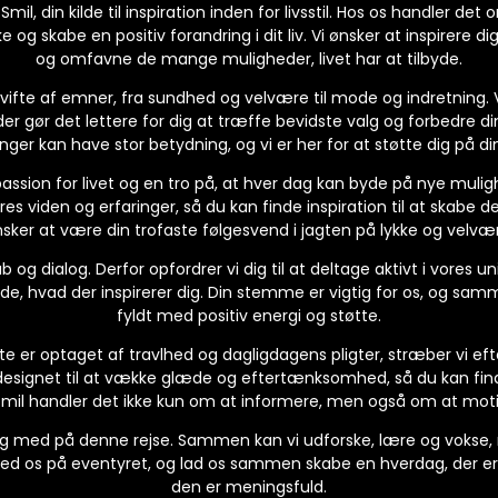
mil, din kilde til inspiration inden for livsstil. Hos os handler det
og skabe en positiv forandring i dit liv. Vi ønsker at inspirere dig
og omfavne de mange muligheder, livet har at tilbyde.
 vifte af emner, fra sundhed og velvære til mode og indretning. 
der gør det lettere for dig at træffe bevidste valg og forbedre din 
ger kan have stor betydning, og vi er her for at støtte dig på din
passion for livet og en tro på, at hver dag kan byde på nye mulig
res viden og erfaringer, så du kan finde inspiration til at skabe 
sker at være din trofaste følgesvend i jagten på lykke og velvæ
og dialog. Derfor opfordrer vi dig til at deltage aktivt i vores un
vide, hvad der inspirerer dig. Din stemme er vigtig for os, og sa
fyldt med positiv energi og støtte.
fte er optaget af travlhed og dagligdagens pligter, stræber vi eft
designet til at vække glæde og eftertænksomhed, så du kan fin
il Smil handler det ikke kun om at informere, men også om at moti
dig med på denne rejse. Sammen kan vi udforske, lære og vokse,
med os på eventyret, og lad os sammen skabe en hverdag, der er
den er meningsfuld.