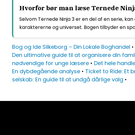
Hvorfor bør man læse Ternede Ninj
Selvom Ternede Ninja 3 er en del af en serie, ka
karaktererne og universet. Bogen tilbyder en spæ
Bog og Ide Silkeborg – Din Lokale Boghandel
Den ultimative guide til at organisere din famil
nødvendige for unge læsere
•
Det hele handle
En dybdegående analyse
•
Ticket to Ride: Et 
selskab: En guide til at undgå dårlige valg
•