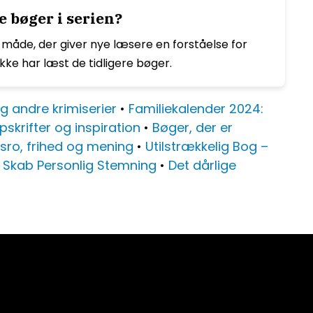
 bøger i serien?
 måde, der giver nye læsere en forståelse for
ke har læst de tidligere bøger.
 andre krimiserier
•
Familiekalender 2024:
skrifter og inspiration
•
Bøger, der er
dsro, frihed og mening
•
Utilstrækkelig Bog –
t: Skab Personlig Stemning
•
Det dårlige