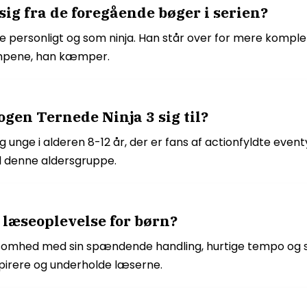
ig fra de foregående bøger i serien?
de personligt og som ninja. Han står over for mere kompl
kampene, han kæmper.
en Ternede Ninja 3 sig til?
g unge i alderen 8-12 år, der er fans af actionfyldte ev
l denne aldersgruppe.
 læseoplevelse for børn?
omhed med sin spændende handling, hurtige tempo og s
pirere og underholde læserne.