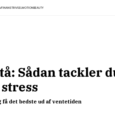
V
FINANS
TRIVSEL
MOTION
BEAUTY
stå: Sådan tackler d
 stress
g få det bedste ud af ventetiden