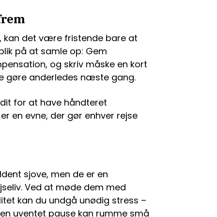
frem
on, kan det være fristende bare at
blik på at samle op: Gem
pensation, og skriv måske en kort
nne gøre anderledes næste gang.
redit for at have håndteret
 er en evne, der gør enhver rejse
ældent sjove, men de er en
ejseliv. Ved at møde dem med
ilitet kan du undgå unødig stress –
 en uventet pause kan rumme små