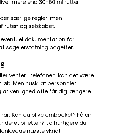
bliver mere end 30–60 minutter
er særlige regler, men
 ruten og selskabet.
og eventuel dokumentation for
 at søge erstatning bagefter.
ig
ller venter i telefonen, kan det være
it løb. Men husk, at personalet
g at venlighed ofte får dig længere
u har: Kan du blive ombooket? Få en
underet billetten? Jo hurtigere du
planlægge næste skridt.