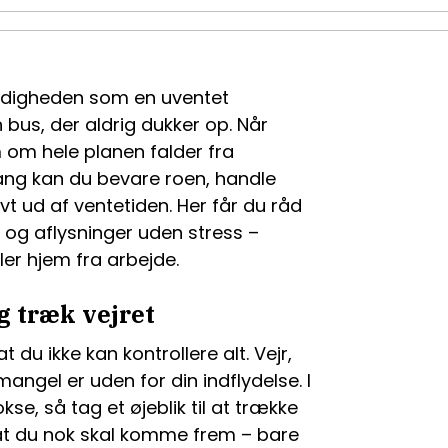
lmodigheden som en uventet
en bus, der aldrig dukker op. Når
m om hele planen falder fra
ang kan du bevare roen, handle
vt ud af ventetiden. Her får du råd
er og aflysninger uden stress –
ler hjem fra arbejde.
g træk vejret
t du ikke kan kontrollere alt. Vejr,
ngel er uden for din indflydelse. I
kse, så tag et øjeblik til at trække
 at du nok skal komme frem – bare