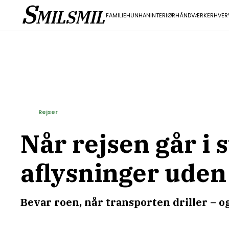
S
MILSMIL
FAMILIE
HUN
HAN
INTERIØR
HÅNDVÆRK
ERHVER
Rejser
Når rejsen går i 
aflysninger uden
Bevar roen, når transporten driller – o